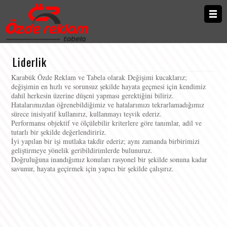
Anasayfa
Liderlik
Hakkımızda
Karabük Özde Reklam ve Tabela olarak
Değişimi kucaklarız;
değişimin en hızlı ve sorunsuz şekilde hayata geçmesi için kendimiz
dahil herkesin üzerine düşeni yapması gerektiğini biliriz.
Hizmetler
Hatalarımızdan öğrenebildiğimiz ve hatalarımızı tekrarlamadığımız
sürece inisiyatif kullanırız, kullanmayı teşvik ederiz.
Performansı objektif ve ölçülebilir kriterlere göre tanımlar, adil ve
Galeri
tutarlı bir şekilde değerlendiririz.
İyi yapılan bir işi mutlaka takdir ederiz; aynı zamanda birbirimizi
geliştirmeye yönelik geribildirimlerde bulunuruz.
Referanslar
Doğruluğuna inandığımız konuları rasyonel bir şekilde sonuna kadar
savunur, hayata geçirmek için yapıcı bir şekilde çalışırız.
Teklif İste
İletişim